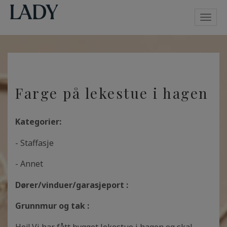
Toggl
navig
Farge på lekestue i hagen
Kategorier:
- Staffasje
- Annet
Dører/vinduer/garasjeport :
Grunnmur og tak :
Hei! Vi har fått bygget lekestue i hagen og skal