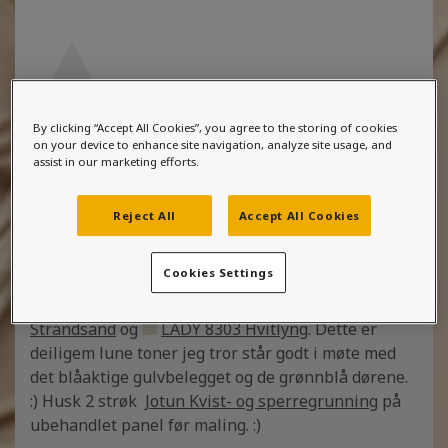
By clicking “Accept All Cookies”, you agree to the storing of cookies
on your device to enhance site navigation, analyze site usage, and
assist in our marketing efforts.
Fargerådgiver svarer:
Reject All
Accept All Cookies
Hei! :)
Cookies Settings
Jeg tror klasserommene deres blir stilige i
LADY
1288 Granskygge
,
LADY 1563 Mørk
Strandsand
og
LADY 8303 Hvitlyng
. Dette er
deiligem lune toner jeg tror står godt i møte med
det blåaktige gulvbelegget og de grønnblå dørene.
:) Husk 2 strøk
Jotun Kvist- og sperregrunning
på
ubehandlet panel før maling. :)