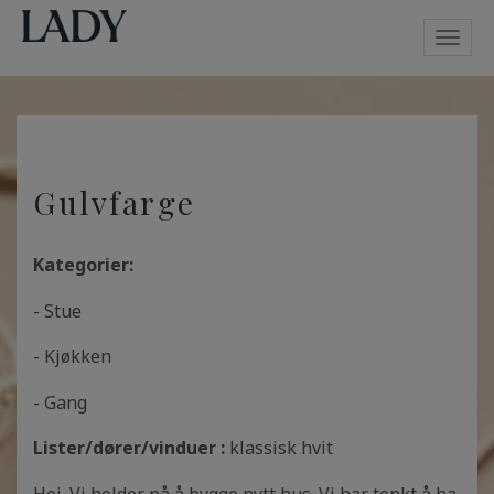
Toggl
navig
Gulvfarge
Kategorier:
- Stue
- Kjøkken
- Gang
Lister/dører/vinduer :
klassisk hvit
Hei. Vi holder på å bygge nytt hus. Vi har tenkt å ha