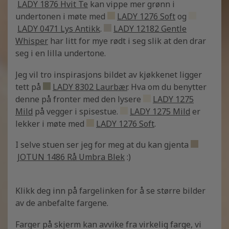
LADY 1876 Hvit Te
kan vippe mer grønn i
undertonen i møte med
LADY 1276 Soft
og
LADY 0471 Lys Antikk
.
LADY 12182 Gentle
Whisper
har litt for mye rødt i seg slik at den drar
seg i en lilla undertone.
Jeg vil tro inspirasjons bildet av kjøkkenet ligger
tett på
LADY 8302 Laurbær
. Hva om du benytter
denne på fronter med den lysere
LADY 1275
Mild
på vegger i spisestue.
LADY 1275 Mild
er
lekker i møte med
LADY 1276 Soft
.
I selve stuen ser jeg for meg at du kan gjenta
JOTUN 1486 Rå Umbra Blek
:)
Klikk deg inn på fargelinken for å se større bilder
av de anbefalte fargene.
Farger på skjerm kan avvike fra virkelig farge, vi