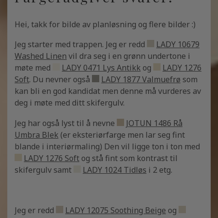
Hei, takk for bilde av planløsning og flere bilder :)
Jeg starter med trappen. Jeg er redd
LADY 10679
Washed Linen
vil dra seg i en grønn undertone i
møte med
LADY 0471 Lys Antikk
og
LADY 1276
Soft
. Du nevner også
LADY 1877 Valmuefrø
som
kan bli en god kandidat men denne må vurderes av
deg i møte med ditt skifergulv.
Jeg har også lyst til å nevne
JOTUN 1486 Rå
Umbra Blek
(er eksteriørfarge men lar seg fint
blande i interiørmaling) Den vil ligge ton i ton med
LADY 1276 Soft
og stå fint som kontrast til
skifergulv samt
LADY 1024 Tidløs
i 2 etg.
Jeg er redd
LADY 12075 Soothing Beige
og