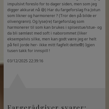
impulsivt foreslo for to dager siden, men som jeg
digger akkurat nå 😅) Har du fargeforslag fra Jotun
som likner og harmonerer ? (Tror den på bilde er
olivengrønn). Og lyse(re) fargeforslag som
harmonerer til som kan brukes i spisestue/stue- og
da bli sømløst med soft i naborommet (liker
eksempelvis silke, men kan godt være jeg er helt
på feil jorde her- ikke mitt fagfelt dette🙈) Igjen
tusen takk for innspill !
03/12/2025 22:39:16
Fargerådgiver svarer: