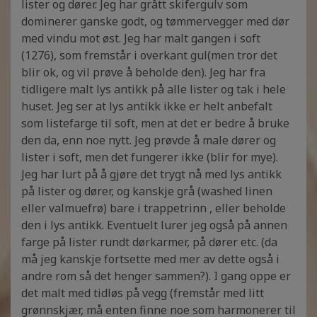
lister og dører. Jeg har grått skifergulv som
dominerer ganske godt, og tømmervegger med dør
med vindu mot øst. Jeg har malt gangen i soft
(1276), som fremstår i overkant gul(men tror det
blir ok, og vil prøve å beholde den). Jeg har fra
tidligere malt lys antikk på alle lister og tak i hele
huset. Jeg ser at lys antikk ikke er helt anbefalt
som listefarge til soft, men at det er bedre å bruke
den da, enn noe nytt. Jeg prøvde å male dører og
lister i soft, men det fungerer ikke (blir for mye).
Jeg har lurt på å gjøre det trygt nå med lys antikk
på lister og dører, og kanskje grå (washed linen
eller valmuefrø) bare i trappetrinn , eller beholde
den i lys antikk. Eventuelt lurer jeg også på annen
farge på lister rundt dørkarmer, på dører etc. (da
må jeg kanskje fortsette med mer av dette også i
andre rom så det henger sammen?). I gang oppe er
det malt med tidløs på vegg (fremstår med litt
grønnskjær, må enten finne noe som harmonerer til