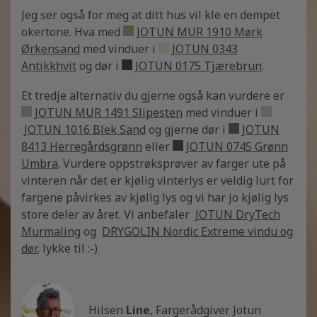
Jeg ser også for meg at ditt hus vil kle en dempet
okertone. Hva med
JOTUN MUR 1910 Mørk
Ørkensand
med vinduer i
JOTUN 0343
Antikkhvit
og dør i
JOTUN 0175 Tjærebrun
.
Et tredje alternativ du gjerne også kan vurdere er
JOTUN MUR 1491 Slipesten
med vinduer i
JOTUN 1016 Blek Sand
og gjerne dør i
JOTUN
8413 Herregårdsgrønn
eller
JOTUN 0745 Grønn
Umbra
. Vurdere oppstrøksprøver av farger ute på
vinteren når det er kjølig vinterlys er veldig lurt for
fargene påvirkes av kjølig lys og vi har jo kjølig lys
store deler av året. Vi anbefaler
JOTUN DryTech
Murmaling
og
DRYGOLIN Nordic Extreme vindu og
dør
, lykke til :-)
Hilsen
Line
, Fargerådgiver Jotun