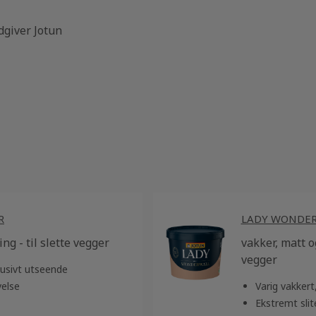
dgiver Jotun
R
LADY WONDE
ng - til slette vegger
vakker, matt og
vegger
usivt utseende
velse
Varig vakker
Ekstremt slit