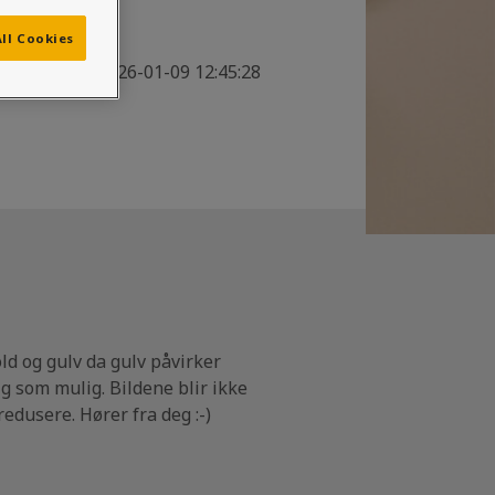
ll Cookies
2026-01-09 12:45:28
old og gulv da gulv påvirker
tig som mulig. Bildene blir ikke
edusere. Hører fra deg :-)