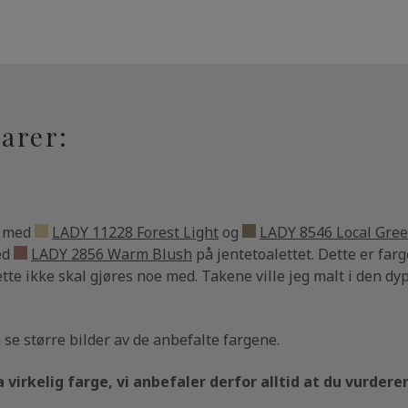
arer:
rt med
LADY 11228 Forest Light
og
LADY 8546 Local Gre
ed
LADY 2856 Warm Blush
på jentetoalettet. Dette er farge
tte ikke skal gjøres noe med. Takene ville jeg malt i den d
 se større bilder av de anbefalte fargene.
 virkelig farge, vi anbefaler derfor alltid at du vurdere