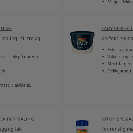
Meget flekka
INISH
LADY PERFECT
maling - til tre og
perfekt helmatt
Enkel å påfør
ish – selv på dører og
Vakkert og sk
Stort fargeut
erk
Dekkgaranti
matt, Halvblank,
ASK FØR MALING
JOTUN SPESIA
vegg og tak
For renslig m