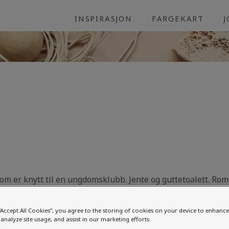
INSPIRASJON
FARGEKART
 som er knytt til en ungdomsklubb. Jente og guttetoalett. Ro
ma. Gjerne freshe, energifulle og oppfriskende farger. Har 
. Jente og guttetoalettet kan gjerne vere i ulike farger. Ha
“Accept All Cookies”, you agree to the storing of cookies on your device to enhance 
analyze site usage, and assist in our marketing efforts.