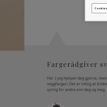
Cookies
Fargerådgiver sv
Hei :)
jeg hjelper deg gjerne, men j
veggfargen. Det er viktig at bilden
synlig for andre enn deg og meg. H