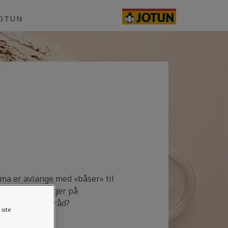
JOTUN
mma er avlange med «båser» til
tenkt ulike farger på
r du noen fargeråd?
site