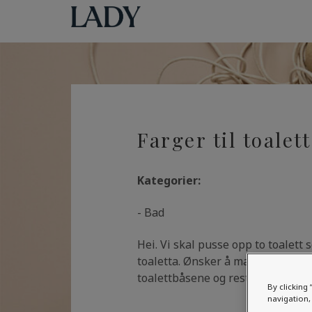
Farger til toalett
Kategorier:
- Bad
Hei. Vi skal pusse opp to toalett
toaletta. Ønsker å male desse rom
toalettbåsene og resten av rommar
By clicking 
navigation, 