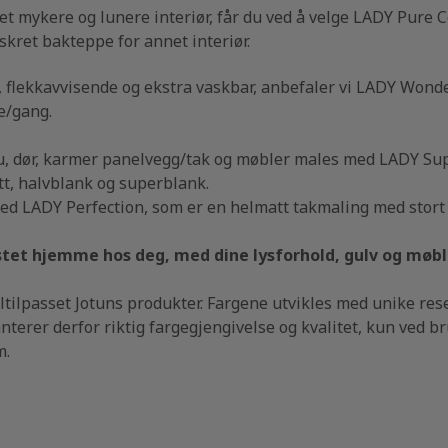
et mykere og lunere interiør, får du ved å velge LADY Pure 
iskret bakteppe for annet interiør.
 flekkavvisende og ekstra vaskbar, anbefaler vi LADY Wonde
e/gang.
ndu, dør, karmer panelvegg/tak og møbler males med LADY Sup
t, halvblank og superblank.
med LADY Perfection, som er en helmatt takmaling med stort 
estet hjemme hos deg, med dine lysforhold, gulv og møbl
ltilpasset Jotuns produkter. Fargene utvikles med unike rese
nterer derfor riktig fargegjengivelse og kvalitet, kun ved b
m.