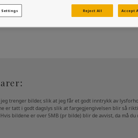
 Settings
Reject All
Accept A
arer:
eg trenger bilder, slik at jeg får et godt inntrykk av lysforh
e er tatt i godt dagslys slik at fargegjengivelsen blir så rik
vis bildene er over 5MB (pr bilde) blir de avvist, da må du r