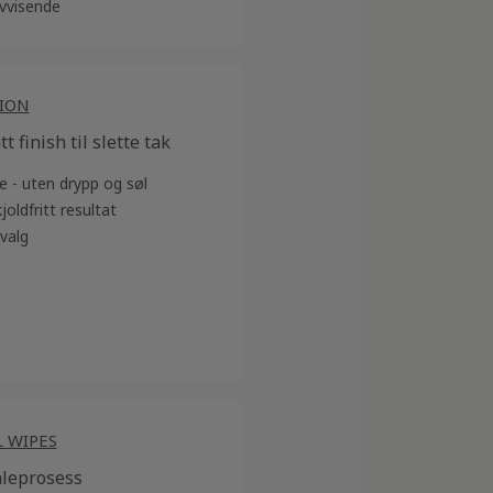
vvisende
ION
 finish til slette tak
e - uten drypp og søl
joldfritt resultat
valg
L WIPES
aleprosess