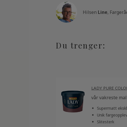
Hilsen
Line
, Fargerå
Du trenger:
LADY PURE COLO
vår vakreste mali
Supermatt ekskl
Unik fargeopple
Slitesterk