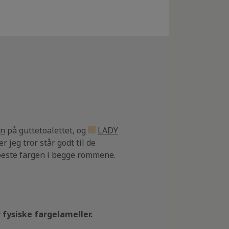
en
på guttetoalettet, og
LADY
r jeg tror står godt til de
ypeste fargen i begge rommene.
r fysiske fargelameller.