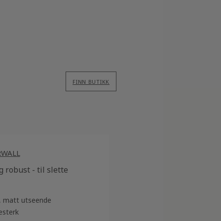
FINN BUTIKK
RWALL
 robust - til slette
t, matt utseende
esterk