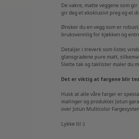
De vakre, matte veggene som gir 
gir deg et eksklusivt preg og et d
Ønsker du en vegg som er robust,
bruksvennlig for kjøkken og entr
Detaljer i treverk som lister, vi
glansgradene pure matt, silkemat
Slette tak og taklister maler du 
Det er viktig at fargene blir t
Husk at alle våre farger er spesia
malinger og produkter. Jotun gara
over Jotun Multicolor Fargesyste
Lykke til :)