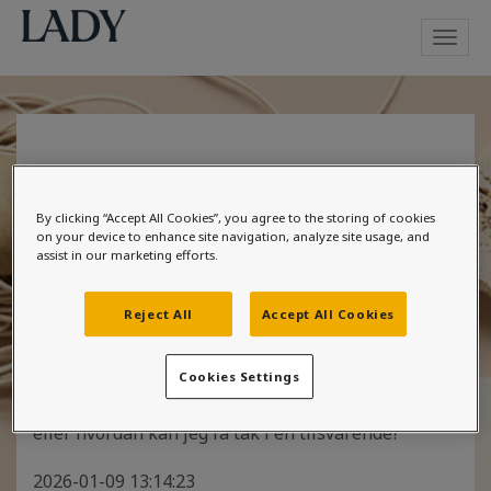
Toggl
navig
Gul farge i stue
By clicking “Accept All Cookies”, you agree to the storing of cookies
on your device to enhance site navigation, analyze site usage, and
assist in our marketing efforts.
Kategorier:
- Stue
Reject All
Accept All Cookies
Hei! Jeg har funnet en gammel fargekode fra Jotun
som jeg ønsker å teste på veggen hjemme, kalt
Cookies Settings
0051 Strandgul 0717-Y02R. Hva heter denne idag,
eller hvordan kan jeg få tak i en tilsvarende?
2026-01-09 13:14:23