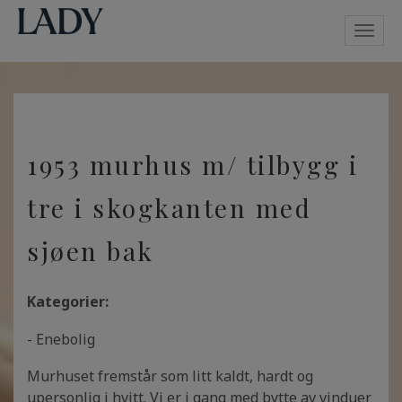
Toggl
navig
1953 murhus m/ tilbygg i
tre i skogkanten med
sjøen bak
Kategorier:
- Enebolig
Murhuset fremstår som litt kaldt, hardt og
upersonlig i hvitt. Vi er i gang med bytte av vinduer