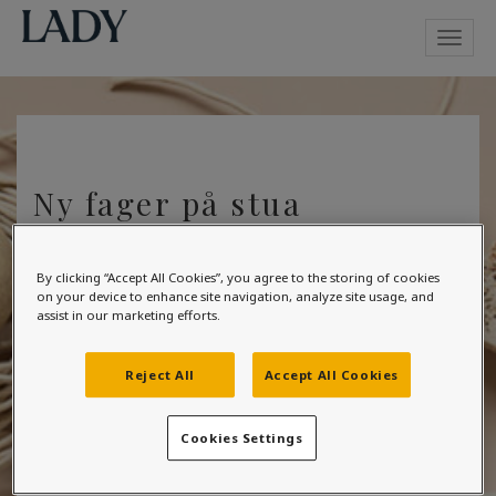
Toggl
navig
Ny fager på stua
Kategorier:
By clicking “Accept All Cookies”, you agree to the storing of cookies
on your device to enhance site navigation, analyze site usage, and
- Stue
assist in our marketing efforts.
Jeg skal male stua før boligsalg. Gangen er malt i
Reject All
Accept All Cookies
Baronessegull FR1570 – til stua vurderer jeg
Flanell FR1061 (Fargerike) eller Sandbanke 1038
(Jotun). Kan dere anbefale hvilken som passer best,
Cookies Settings
eller har dere andre forslag i samme retning?