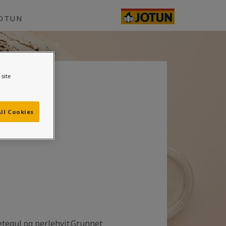
JOTUN
site
ll Cookies
etegul og perlehvit.Grunnet