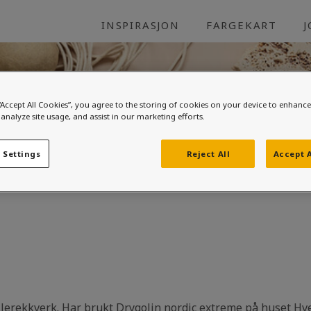
INSPIRASJON
FARGEKART
“Accept All Cookies”, you agree to the storing of cookies on your device to enhance 
analyze site usage, and assist in our marketing efforts.
ltan.
 Settings
Reject All
Accept A
ilerekkverk. Har brukt Drygolin nordic extreme på huset Hv