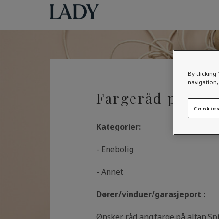
By clicking 
navigation, 
Fargeråd på ny a
Cookies
Kategorier:
- Enebolig
- Annet
Dører/vinduer/garasjeport :
Ønsker råd ang.farge på altan.Sp