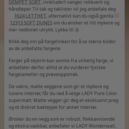
DEMPET SORT
, innkludert vanger, rekkverk og
håndløper. Til tak og taklister vil jeg anbefale deg
1624 LETTHET
, alternativt kan du også gjenta
12313 SOFT DUNES
om du ønsker et litt mykere og
mer nedtonet utrykk. Lykke til :))
Klikk deg inn på fargelinken for å se større bilder
av de anbefalte fargene.
Farger på skjerm kan avvike fra virkelig farge, vi
anbefaler derfor alltid at du vurderer fysiske
fargelameller og prøveoppstrøk.
De vakre, matte veggene som gir et mykere og
lunere interiør, får du ved å velge LADY Pure Color
supermatt. Matte vegger gir deg et eksklusivt preg
og et diskret bakteppe for annet interiør.
Ønsker du en vegg som er robust, flekkavvisende
og ekstra vaskbar, anbefaler vi LADY Wonderwall,