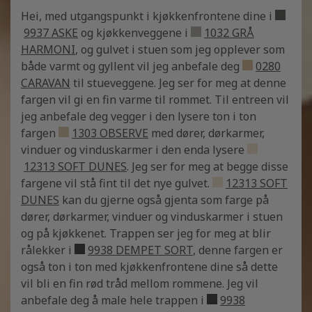
Hei, med utgangspunkt i kjøkkenfrontene dine i
9937 ASKE
og kjøkkenveggene i
1032 GRÅ
HARMONI
, og gulvet i stuen som jeg opplever som
både varmt og gyllent vil jeg anbefale deg
0280
CARAVAN
til stueveggene. Jeg ser for meg at denne
fargen vil gi en fin varme til rommet. Til entreen vil
jeg anbefale deg vegger i den lysere ton i ton
fargen
1303 OBSERVE
med dører, dørkarmer,
vinduer og vinduskarmer i den enda lysere
12313 SOFT DUNES
.
Jeg ser for meg at begge disse
fargene vil stå fint til det nye gulvet.
12313 SOFT
DUNES
kan du gjerne også gjenta som farge på
dører, dørkarmer, vinduer og vinduskarmer i stuen
og på kjøkkenet. Trappen ser jeg for meg at blir
rålekker i
9938 DEMPET SORT
, denne fargen er
også ton i ton med kjøkkenfrontene dine så dette
vil bli en fin rød tråd mellom rommene. Jeg vil
anbefale deg å male hele trappen i
9938