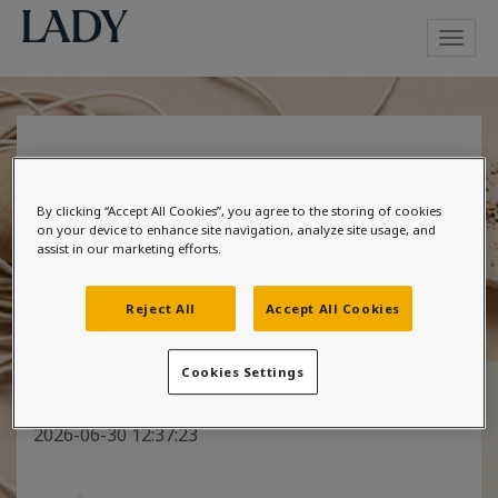
Toggl
navig
Finne farge
By clicking “Accept All Cookies”, you agree to the storing of cookies
on your device to enhance site navigation, analyze site usage, and
assist in our marketing efforts.
Kategorier:
Reject All
Accept All Cookies
- Kjøkken
Hei, vet du om en farge som kan matche fargen på
Cookies Settings
dette kjøkkenet (skapene)?
2026-06-30 12:37:23