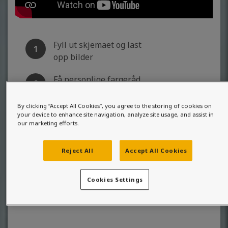
Fyll ut skjemaet og last
1
opp bilder
Få personlige fargeråd
2
fra våre eksperter
By clicking “Accept All Cookies”, you agree to the storing of cookies on
Mal, og skap et varig
your device to enhance site navigation, analyze site usage, and assist in
3
our marketing efforts.
vakkert hjem
Reject All
Accept All Cookies
Fyll ut skjema og få ditt
Cookies Settings
personlige fargeråd